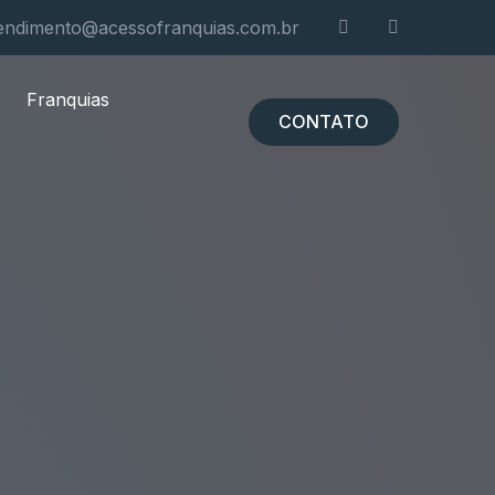
endimento@acessofranquias.com.br
Franquias
CONTATO