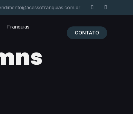
endimento@acessofranquias.com.br
Franquias
CONTATO
umns