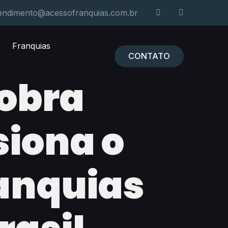
endimento@acessofranquias.com.br
Franquias
CONTATO
 obra
siona o
anquias