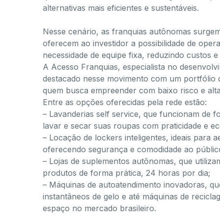
alternativas mais eficientes e sustentáveis.
Nesse cenário, as franquias autônomas surgem
oferecem ao investidor a possibilidade de opera
necessidade de equipe fixa, reduzindo custos e 
A Acesso Franquias, especialista no desenvol
destacado nesse movimento com um portfólio div
quem busca empreender com baixo risco e alta 
Entre as opções oferecidas pela rede estão:
– Lavanderias self service, que funcionam de f
lavar e secar suas roupas com praticidade e e
– Locação de lockers inteligentes, ideais para a
oferecendo segurança e comodidade ao público
– Lojas de suplementos autônomas, que utiliza
produtos de forma prática, 24 horas por dia;
– Máquinas de autoatendimento inovadoras, qu
instantâneos de gelo e até máquinas de recic
espaço no mercado brasileiro.