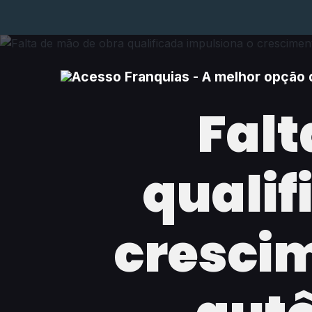
Falt
qualif
cresci