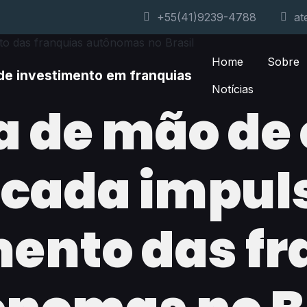
+55(41)9239-4788
at
Home
Sobre
Notícias
a de mão de
icada impul
mento das fr