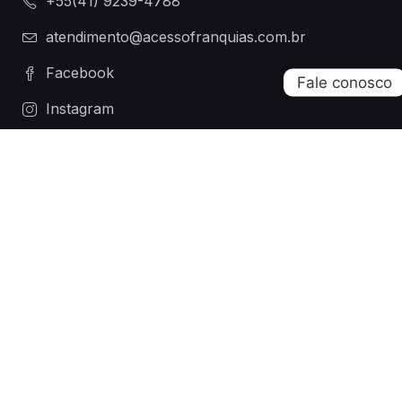
+55(41) 9239-4788
atendimento@acessofranquias.com.br
Facebook
Instagram
Mapa do site
Home
Sobre
Franquias
Notícias